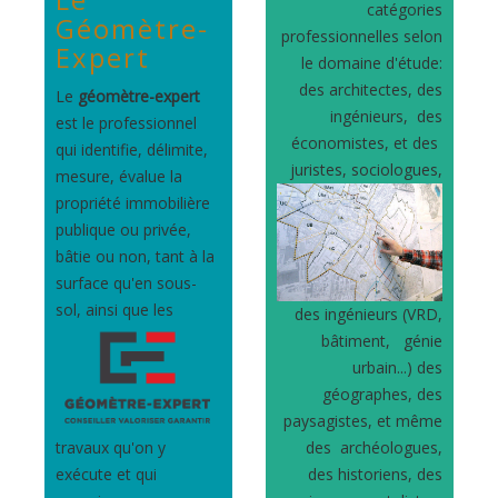
catégories
Géomètre-
professionnelles selon
Expert
le domaine d'étude:
des architectes, des
Le
géomètre-expert
ingénieurs, des
est le professionnel
économistes, et des
qui identifie, délimite,
juristes,
sociologues,
mesure, évalue la
propriété immobilière
publique ou privée,
bâtie ou non, tant à la
surface qu'en sous-
sol, ainsi
que les
des ingénieurs (VRD,
bâtiment, génie
urbain...) des
géographes, des
paysagistes, et même
travaux qu'on y
des archéologues,
exécute et qui
des historiens, des