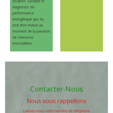
location
. Excepté le
diagnostic de
performance
énergétique qui, lui,
doit être réalisé au
moment de la parution
de l'annonce
immobilière.
Contacter-Nous
Nous vous rappellons
Laissez nous vo
tre numéro de téléphone