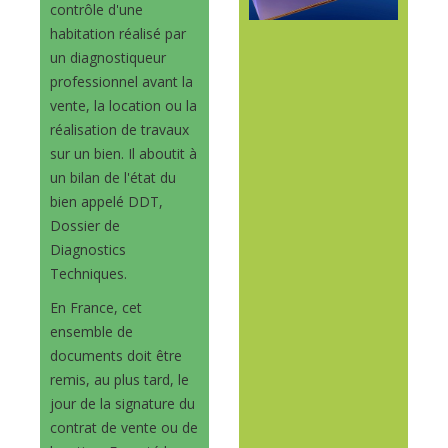
contrôle d'une
habitation réalisé par
un diagnostiqueur
professionnel avant la
vente, la location ou la
réalisation de travaux
sur un bien. Il aboutit à
un bilan de l'état du
bien appelé DDT,
Dossier de
Diagnostics
Techniques.
En France, cet
ensemble de
documents doit être
remis, au plus tard, le
jour de la signature du
contrat de vente ou de