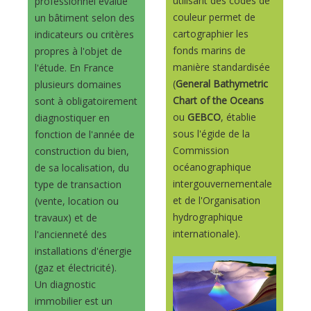
utilisant des codes de
professionnel évalue
couleur permet de
un bâtiment selon des
cartographier les
indicateurs ou critères
fonds marins de
propres à l'objet de
manière standardisée
l'étude. En France
(
General Bathymetric
plusieurs domaines
Chart of the Oceans
sont à obligatoirement
ou
GEBCO
, établie
diagnostiquer en
sous l'égide de la
fonction de l'année de
Commission
construction du bien,
océanographique
de sa localisation, du
intergouvernementale
type de transaction
et de l'Organisation
(vente, location ou
hydrographique
travaux) et de
internationale).
l'ancienneté des
installations d'énergie
(gaz et électricité).
Un diagnostic
immobilier est un