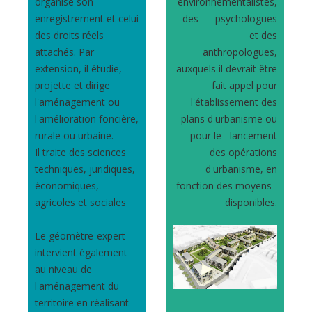
organise son
environnementalistes,
enregistrement et celui
des
psychologues
des droits réels
et des
attachés. Par
anthropologues,
extension, il étudie,
auxquels il devrait être
projette et dirige
fait appel pour
l'aménagement ou
l'établissement des
l'amélioration foncière,
plans d'urbanisme ou
rurale ou urbaine.
pour le lancement
Il traite des sciences
des opérations
techniques, juridiques,
d'urbanisme, en
économiques,
fonction des moyens
agricoles et sociales
disponibles.
Le géomètre-expert
intervient également
au niveau de
l'aménagement du
territoire en réalisant