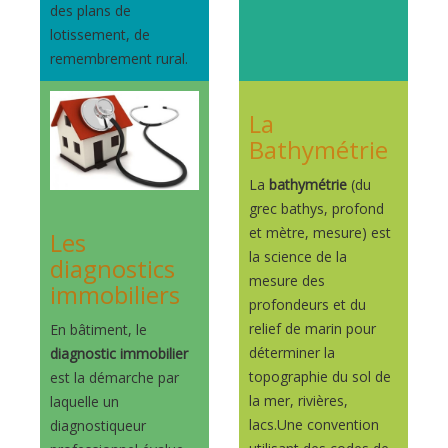
des plans de
lotissement, de
remembrement rural.
La
Bathymétrie
La
bathymétrie
(du
grec bathys, profond
et mètre, mesure) est
Les
la science de la
diagnostics
mesure des
immobiliers
profondeurs et du
relief de marin pour
En bâtiment, le
déterminer la
diagnostic immobilier
topographie du sol de
est la démarche par
la mer, rivières,
laquelle un
lacs.Une convention
diagnostiqueur